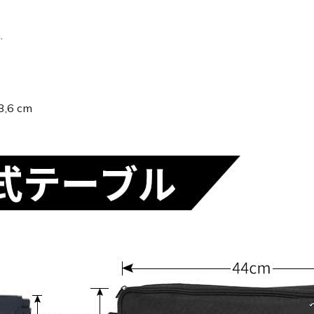
.
 3,6 cm