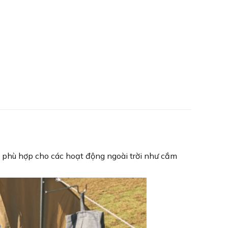
hiện
tại
0.000 ₫.
là:
1.300.000 ₫.
 phù hợp cho các hoạt động ngoài trời như cắm