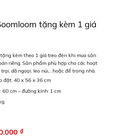
Soomloom tặng kèm 1 giá
tặng kèm theo 1 giá treo đèn khi mua sản
 bán riêng. Sản phẩm phù hợp cho các hoạt
trại, dã ngoại, leo núi,…hoặc để trong nhà.
p đặt: 40 x 56 x 36 cm
n: 60 cm – đường kính: 1 cm
kg.
00.000
₫
Giá