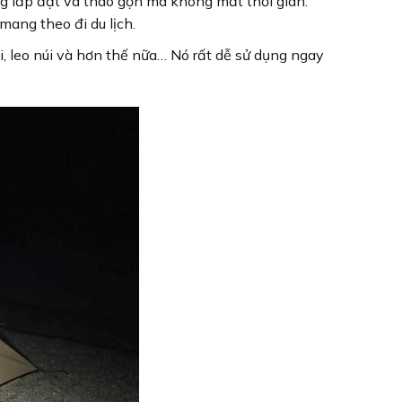
g lắp đặt và tháo gọn mà không mất thời gian.
ang theo đi du lịch.
ời, leo núi và hơn thế nữa… Nó rất dễ sử dụng ngay