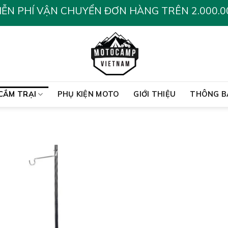
IỄN PHÍ VẬN CHUYỂN ĐƠN HÀNG TRÊN 2.000.0
CẮM TRẠI
PHỤ KIỆN MOTO
GIỚI THIỆU
THÔNG B