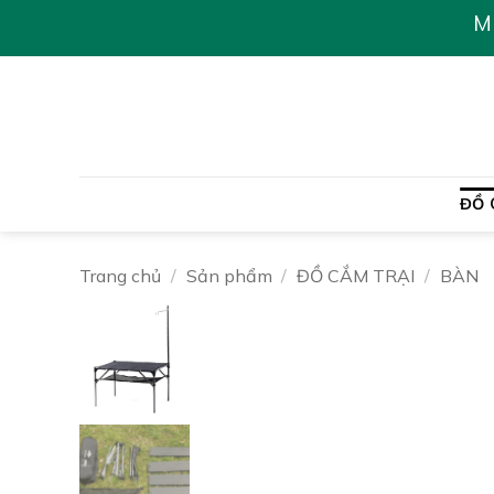
Chuyển
M
đến
nội
dung
ĐỒ 
Trang chủ
/
Sản phẩm
/
ĐỒ CẮM TRẠI
/
BÀN