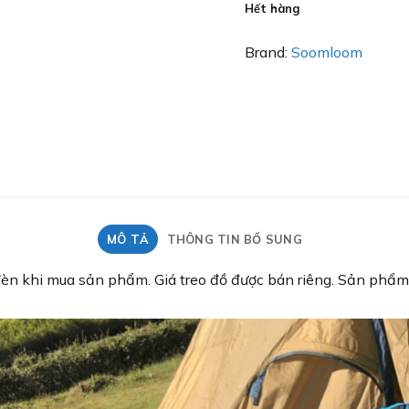
gốc
Hết hàng
là:
1.60
Brand:
Soomloom
MÔ TẢ
THÔNG TIN BỔ SUNG
èn khi mua sản phẩm. Giá treo đồ được bán riêng. Sản phẩm