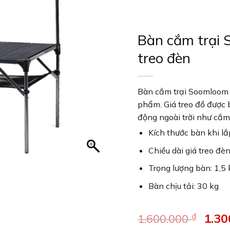
Bàn cắm trại 
treo đèn
Bàn cắm trại Soomloom 
phẩm. Giá treo đồ được
động ngoài trời như cắm 
Kích thước bàn khi lắ
Chiều dài giá treo đè
Trọng lượng bàn: 1,5 
Bàn chịu tải: 30 kg
Giá
1.3
₫
1.600.000