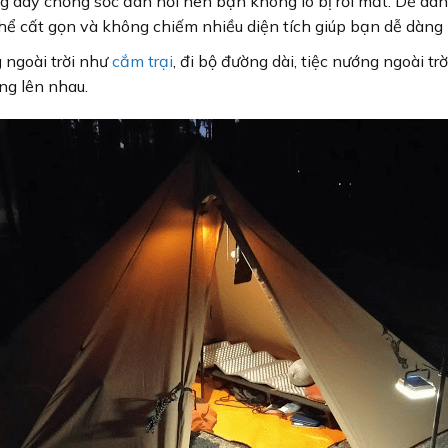
g dây chống sốc đàn hồi nên bạn không lo bị rơi mất. Dễ dàn
ể cất gọn và không chiếm nhiều diện tích giúp bạn dễ dàng m
 ngoài trời như
cắm trại
, đi bộ đường dài, tiệc nướng ngoài tr
ng lên nhau.