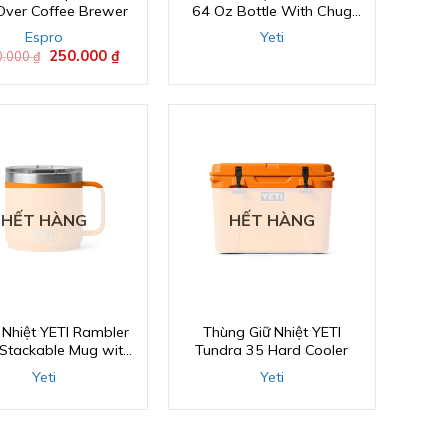
Over Coffee Brewer
64 Oz Bottle With Chug
Cap
Espro
Yeti
Giá
250.000
₫
Giá
0.000
₫
gốc
hiện
là:
tại
1.000.000 ₫.
là:
250.000 ₫.
HẾT HÀNG
HẾT HÀNG
 Nhiệt YETI Rambler
Thùng Giữ Nhiệt YETI
 Stackable Mug with
Tundra 35 Hard Cooler
MagSlider Lid
Yeti
Yeti