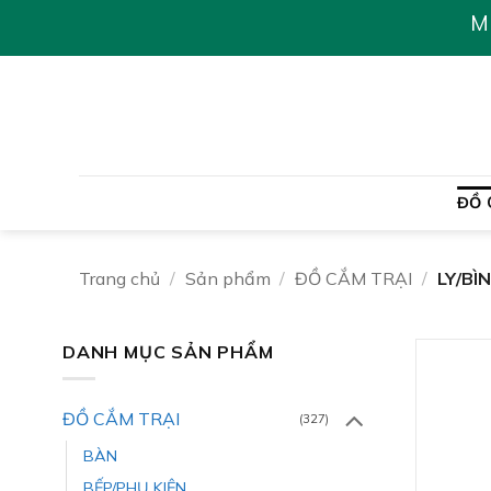
Chuyển
M
đến
nội
dung
ĐỒ 
Trang chủ
/
Sản phẩm
/
ĐỒ CẮM TRẠI
/
LY/BÌ
DANH MỤC SẢN PHẨM
ĐỒ CẮM TRẠI
(327)
BÀN
BẾP/PHỤ KIỆN