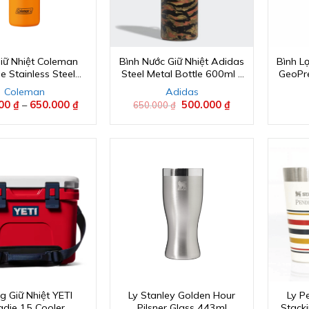
Giữ Nhiệt Coleman
Bình Nước Giữ Nhiệt Adidas
Bình Lọ
e Stainless Steel
Steel Metal Bottle 600ml –
GeoPre
Bottle
Camo
Pur
Coleman
Adidas
000
₫
–
650.000
₫
Khoảng
Giá
500.000
₫
Giá
650.000
₫
giá:
gốc
hiện
từ
là:
tại
550.000 ₫
650.000 ₫.
là:
đến
500.000 ₫.
650.000 ₫
g Giữ Nhiệt YETI
Ly Stanley Golden Hour
Ly P
die 15 Cooler
Pilsner Glass 443ml
Stack