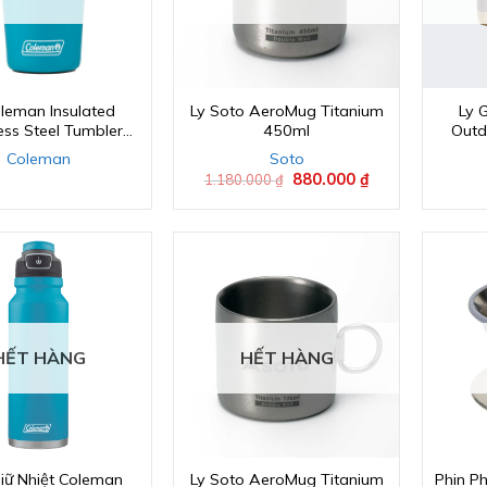
oleman Insulated
Ly Soto AeroMug Titanium
Ly 
ess Steel Tumbler
450ml
Outd
(600ml)
Coleman
Soto
Giá
880.000
₫
Giá
1.180.000
₫
gốc
hiện
là:
tại
1.180.000 ₫.
là:
880.000 ₫.
HẾT HÀNG
HẾT HÀNG
Giữ Nhiệt Coleman
Ly Soto AeroMug Titanium
Phin P