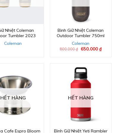
Giữ Nhiệt Coleman
Bình Giữ Nhiệt Coleman
oor Tumbler 2023
Outdoor Tumbler 750ml
Coleman
Coleman
Giá
650.000
₫
Giá
800.000
₫
gốc
hiện
là:
tại
800.000 ₫.
là:
650.000 ₫.
HẾT HÀNG
HẾT HÀNG
ha Cafe Espro Bloom
Bình Giữ Nhiệt Yeti Rambler