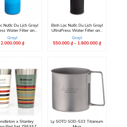
c Nước Du Lịch Grayl
Bình Lọc Nước Du Lịch Grayl
ss Water Filter and
UltraPress Water Filter and
ifier Bottle 24 oz
Purifier Bottle 16.9oz
Grayl
Grayl
2.000.000
₫
550.000
₫
–
1.800.000
₫
Khoảng
giá:
từ
550.000 ₫
đến
1.800.000 ₫
endleton x Stanley
Ly SOTO SOD-533 Titanium
ing Pint Set 79535Z
Mug