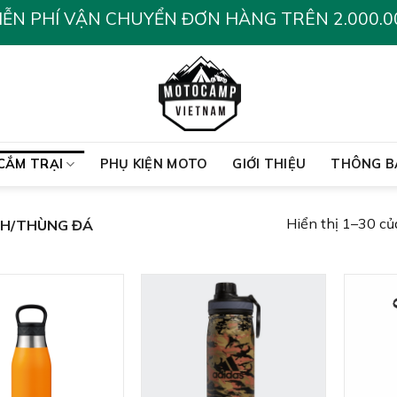
IỄN PHÍ VẬN CHUYỂN ĐƠN HÀNG TRÊN 2.000.0
CẮM TRẠI
PHỤ KIỆN MOTO
GIỚI THIỆU
THÔNG B
Hiển thị 1–30 củ
NH/THÙNG ĐÁ