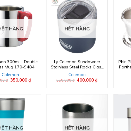
HẾT HÀNG
HẾT HÀNG
man 300ml – Double
Ly Coleman Sundowner
Phin 
ess Mug 170-9484
Stainless Steel Rocks Glass
Parth
13oz
Coleman
Coleman
Giá
350.000
₫
Giá
Giá
400.000
₫
Giá
000
₫
550.000
₫
gốc
hiện
gốc
hiện
là:
tại
là:
tại
500.000 ₫.
là:
550.000 ₫.
là:
350.000 ₫.
400.000 ₫.
HẾT HÀNG
HẾT HÀNG