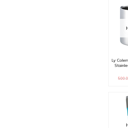
Ly Cole
Stainl
500.