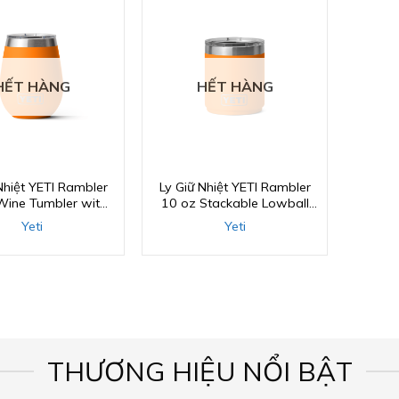
HẾT HÀNG
HẾT HÀNG
Nhiệt YETI Rambler
Ly Giữ Nhiệt YETI Rambler
Wine Tumbler with
10 oz Stackable Lowball
agSlider Lid
2.0 with MagSlider Lid
Yeti
Yeti
THƯƠNG HIỆU NỔI BẬT