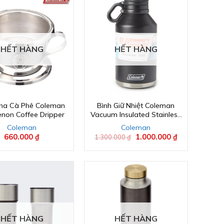
HẾT HÀNG
HẾT HÀNG
Pha Cà Phê Coleman
Bình Giữ Nhiệt Coleman
enon Coffee Dripper
Vacuum Insulated Stainless
Steel Growler 64 oz
Coleman
Coleman
660.000
₫
Giá
1.000.000
₫
Giá
1.300.000
₫
gốc
hiện
là:
tại
1.300.000 ₫.
là:
1.000.000 ₫.
HẾT HÀNG
HẾT HÀNG