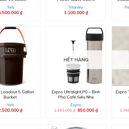
Yeti
Stanley
P
6.500.000
₫
1.100.000
₫
HẾT HÀNG
i Loadout 5 Gallon
Espro Ultralight P0 – Bình
Espro 
Bucket
Pha Cafe Siêu Nhẹ
Yeti
Espro
2.500.000
₫
Giá
850.000
₫
Giá
1.493.000
₫
1.35
gốc
hiện
là:
tại
1.493.000 ₫.
là:
850.000 ₫.