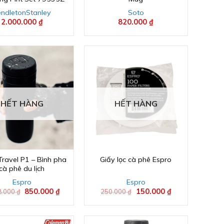
endleton
Stanley
Soto
2.000.000
₫
820.000
₫
HẾT HÀNG
HẾT HÀNG
Travel P1 – Bình pha
Giấy lọc cà phê Espro
cà phê du lịch
Espro
Espro
Giá
850.000
₫
Giá
Giá
150.000
₫
Giá
8.000
₫
250.000
₫
gốc
hiện
gốc
hiện
là:
tại
là:
tại
1.358.000 ₫.
là:
250.000 ₫.
là:
850.000 ₫.
150.000 ₫.