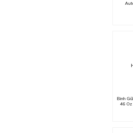
Aut
Stainl
Water 
Bình Giữ
46 Oz 