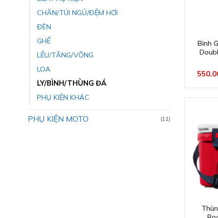
CHĂN/TÚI NGỦ/ĐỆM HƠI
ĐÈN
GHẾ
Bình 
Doubl
LỀU/TĂNG/VÕNG
LOA
550.
LY/BÌNH/THÙNG ĐÁ
PHỤ KIỆN KHÁC
PHỤ KIỆN MOTO
(11)
Thùn
Roa