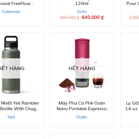
oseal FreeFlow
120ml
Pour 
ess Steel Insulated
Coleman
Soto
Bottle 40oz – 1.2L
Giá
640.000
₫
Giá
900.000
₫
1.00
gốc
hiện
là:
tại
900.000 ₫.
là:
640.000 ₫.
HẾT HÀNG
HẾT HÀNG
 Nhiệt Yeti Rambler
Máy Pha Cà Phê Outin
Ly Giữ
Bottle With Chug
Nano Portable Espresso
14 oz
Cap
Machine
Yeti
Outin