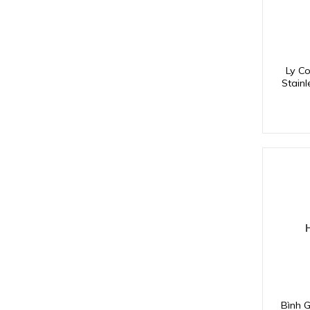
Ly C
Stainl
Bình 