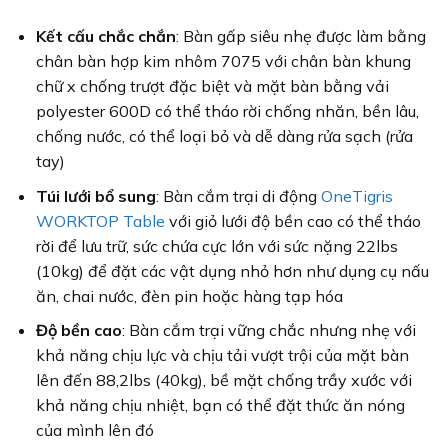
Kết cấu chắc chắn
: Bàn gấp siêu nhẹ được làm bằng
chân bàn hợp kim nhôm 7075 với chân bàn khung
chữ x chống trượt đặc biệt và mặt bàn bằng vải
polyester 600D có thể tháo rời chống nhăn, bền lâu,
chống nước, có thể loại bỏ và dễ dàng rửa sạch (rửa
tay)
Túi lưới bổ sung
: Bàn cắm trại di động
OneTigris
WORKTOP Table
với giỏ lưới độ bền cao có thể tháo
rời để lưu trữ, sức chứa cực lớn với sức nặng 22lbs
(10kg) để đặt các vật dụng nhỏ hơn như dụng cụ nấu
ăn, chai nước, đèn pin hoặc hàng tạp hóa
Độ bền cao
: Bàn cắm trại vững chắc nhưng nhẹ với
khả năng chịu lực và chịu tải vượt trội của mặt bàn
lên đến 88,2lbs (40kg), bề mặt chống trầy xước với
khả năng chịu nhiệt, bạn có thể đặt thức ăn nóng
của mình lên đó