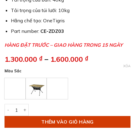
Tải trọng của túi lưới: 10kg
Hãng chế tạo: OneTigris
Part number:
CE-ZDZ03
HÀNG ĐẶT TRƯỚC – GIAO HÀNG TRONG 15 NGÀY
1.300.000
₫
–
1.600.000
₫
Khoảng
giá:
XÓA
Màu Sắc
từ
1.300.000 ₫
đến
1.600.000 ₫
Bàn dã ngoại OneTigris WORKTOP số lượng
THÊM VÀO GIỎ HÀNG