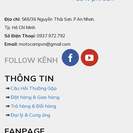
Địa chỉ:
566/36 Nguyễn Thái Sơn, P.An Nhơn,
Tp. Hồ Chí Minh
Số Điện Thoại:
0937.972.792
Email:
motocampvn@gmail.com
FOLLOW KÊNH
THÔNG TIN
⇒
Câu Hỏi Thường Gặp
⇒
Đặt hàng & Giao hàng
⇒
Trả hàng & Đổi hàng
⇒
Đại lý & Cung ứng
FANPAGE