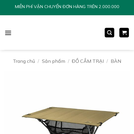
Chuyển
MIỄN PHÍ VẬN CHUYỂN ĐƠN HÀNG TRÊN 2.000.000
đến
nội
dung
Trang chủ
/
Sản phẩm
/
ĐỒ CẮM TRẠI
/
BÀN