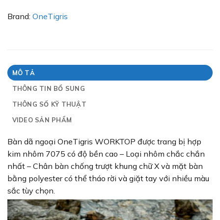
Brand:
OneTigris
MÔ TẢ
THÔNG TIN BỔ SUNG
THÔNG SỐ KỸ THUẬT
VIDEO SẢN PHẨM
Bàn dã ngoại OneTigris WORKTOP được trang bị hợp
kim nhôm 7075 có độ bền cao – Loại nhôm chắc chắn
nhất – Chân bàn chống trượt khung chữ X và mặt bàn
bằng polyester có thể tháo rời và giặt tay với nhiều màu
sắc tùy chọn.