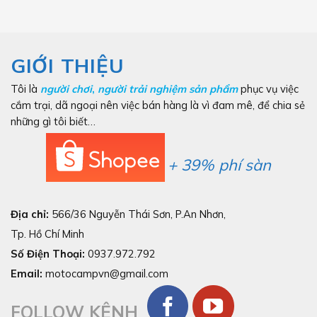
GIỚI THIỆU
Tôi là
người chơi
,
người trải nghiệm sản phẩm
phục vụ việc
cắm trại, dã ngoại nên việc bán hàng là vì đam mê, để chia sẻ
những gì tôi biết…
+ 39% phí sàn
Địa chỉ:
566/36 Nguyễn Thái Sơn, P.An Nhơn,
Tp. Hồ Chí Minh
Số Điện Thoại:
0937.972.792
Email:
motocampvn@gmail.com
FOLLOW KÊNH