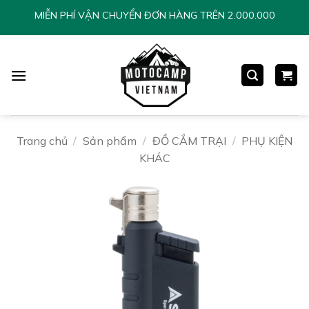
Chuyển
MIỄN PHÍ VẬN CHUYỂN ĐƠN HÀNG TRÊN 2.000.000
đến
nội
dung
Trang chủ
/
Sản phẩm
/
ĐỒ CẮM TRẠI
/
PHỤ KIỆN
KHÁC