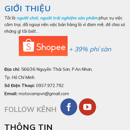
GIỚI THIỆU
Tôi là
người chơi
,
người trải nghiệm sản phẩm
phục vụ việc
cắm trại, dã ngoại nên việc bán hàng là vì đam mê, để chia sẻ
những gì tôi biết…
+ 39% phí sàn
Địa chỉ:
566/36 Nguyễn Thái Sơn, P.An Nhơn,
Tp. Hồ Chí Minh
Số Điện Thoại:
0937.972.792
Email:
motocampvn@gmail.com
FOLLOW KÊNH
THÔNG TIN