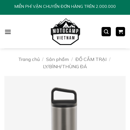
Chuyển
MIỄN PHÍ VẬN CHUYỂN ĐƠN HÀNG TRÊN 2.000.000
đến
nội
dung
Trang chủ
/
Sản phẩm
/
ĐỒ CẮM TRẠI
/
LY/BÌNH/THÙNG ĐÁ