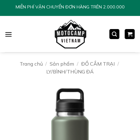
Chuyển
MIỄN PHÍ VẬN CHUYỂN ĐƠN HÀNG TRÊN 2.000.000
đến
nội
dung
Trang chủ
/
Sản phẩm
/
ĐỒ CẮM TRẠI
/
LY/BÌNH/THÙNG ĐÁ