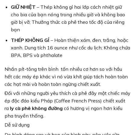
GIỮ NHIỆT
– Thép không gỉ hai lớp cách nhiệt giữ
cho bia của bạn nóng trong nhiều giờ và không bao
giờ bị vỡ; Thưởng thức cà phê theo tốc độ của riêng
bạn
THÉP KHÔNG GỈ
– Hoàn thiện xám, đen, trắng, hoặc
xanh. Dung tích 16 ounce như cốc du lịch; Không chứa
BPA, BPS và phthalate
Nhấn pít-tông trên bình tốn nhiều cơ hơn so với hầu
hết các máy ép khác vì nó vừa khít giúp tách hoàn toàn
các hạt mài và hoàn toàn ngừng chiết xuất.
Đối với những người yêu thích cà phê đây một chiếc máy
ép độc đáo kiểu Pháp (Coffee French Press) chiết xuất
ra
ly cà phê không đường
có hương vị ngon hơn kiểu
pha truyền thống.
Dễ sử dụng
Do hình dáng cao và hẹp của bình này, nên việc rửa