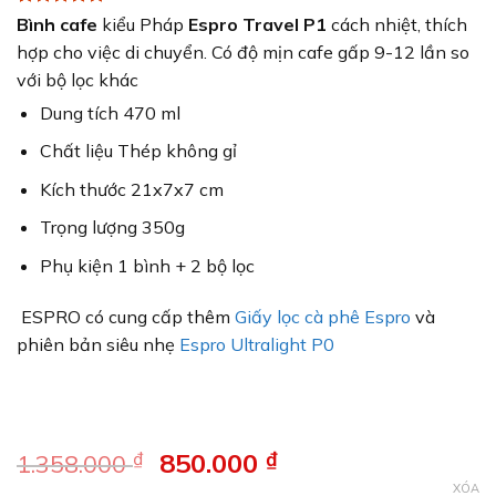
5
39
trên 5
Bình cafe
kiểu Pháp
Espro Travel P1
cách nhiệt, thích
dựa trên
hợp cho việc di chuyển.
Có độ mịn cafe gấp 9-12 lần so
đánh giá
với bộ lọc khác
Dung tích 470 ml
Chất liệu Thép không gỉ
Kích thước 21x7x7 cm
Trọng lượng 350g
Phụ kiện 1 bình + 2 bộ lọc
ESPRO có cung cấp thêm
Giấy lọc cà phê Espro
và
phiên bản siêu nhẹ
Espro Ultralight P0
Giá
850.000
₫
Giá
₫
1.358.000
gốc
hiện
XÓA