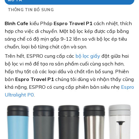
THÔNG TIN BỔ SUNG
Bình Cafe
kiểu Pháp
Espro Travel P1
cách nhiệt, thích
hợp cho việc di chuyển.
Một bộ lọc kép được cấp bằng
sáng chế có độ mịn gấp 9-12 lần so với bộ lọc ép tiêu
chuẩn, loại bỏ từng chút cặn và sạn.
Trên hết, ESPRO cung cấp các
bộ lọc giấy
đặt giữa hai
bộ lọc vi mô để tạo ra sản phẩm cuối cùng sạch hơn,
hấp thụ tất cả các loại dầu và chất rắn bổ sung
. Phiên
bản
Espro Travel P1
chúng tôi dùng và nhận thấy cũng
khá nặng,
ESPRO có cung cấp
phiên bản siêu nhẹ
Espro
Ultralight P0
.