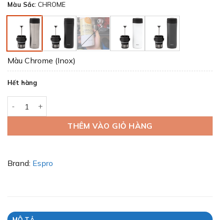
Màu Sắc
:
CHROME
là:
tại
1.358.000 ₫.
là:
850.000 ₫.
Màu Chrome (Inox)
Hết hàng
Espro Travel P1 - Bình pha cà phê du lịch số lượng
THÊM VÀO GIỎ HÀNG
Brand:
Espro
MÔ TẢ