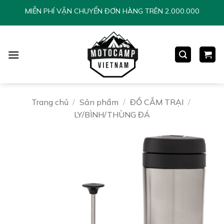
Chuyển
MIỄN PHÍ VẬN CHUYỂN ĐƠN HÀNG TRÊN 2.000.000
đến
nội
dung
Trang chủ
/
Sản phẩm
/
ĐỒ CẮM TRẠI
/
LY/BÌNH/THÙNG ĐÁ