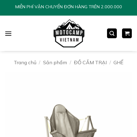
Chuyển
MIỄN PHÍ VẬN CHUYỂN ĐƠN HÀNG TRÊN 2.000.000
đến
nội
dung
Trang chủ
/
Sản phẩm
/
ĐỒ CẮM TRẠI
/
GHẾ