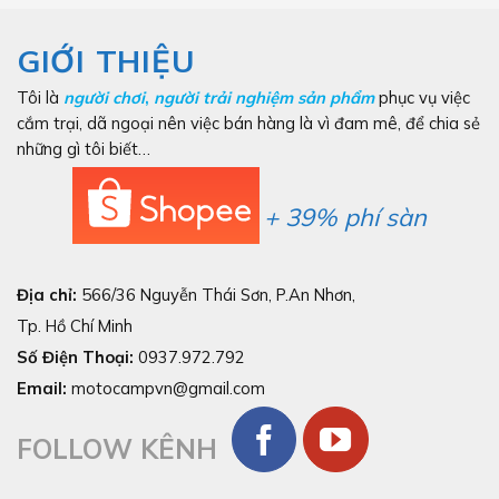
GIỚI THIỆU
Tôi là
người chơi
,
người trải nghiệm sản phẩm
phục vụ việc
cắm trại, dã ngoại nên việc bán hàng là vì đam mê, để chia sẻ
những gì tôi biết…
+ 39% phí sàn
Địa chỉ:
566/36 Nguyễn Thái Sơn, P.An Nhơn,
Tp. Hồ Chí Minh
Số Điện Thoại:
0937.972.792
Email:
motocampvn@gmail.com
FOLLOW KÊNH