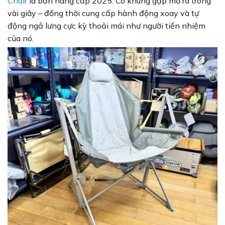
Chair
là bản nâng cấp 2025. Có khung gập mở ra trong
vài giây – đồng thời cung cấp hành động xoay và tự
động ngả lưng cực kỳ thoải mái như người tiền nhiệm
của nó.