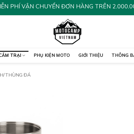
IỄN PHÍ VẬN CHUYỂN ĐƠN HÀNG TRÊN 2.000.0
CẮM TRẠI
PHỤ KIỆN MOTO
GIỚI THIỆU
THÔNG B
NH/THÙNG ĐÁ