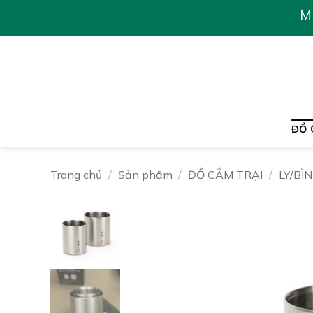
Chuyển
M
đến
nội
dung
ĐỒ 
Trang chủ
/
Sản phẩm
/
ĐỒ CẮM TRẠI
/
LY/BÌ