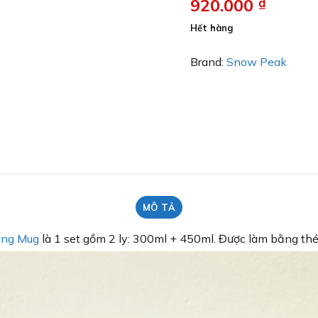
920.000
₫
Hết hàng
Brand:
Snow Peak
MÔ TẢ
ing Mug
là 1 set gồm 2 ly: 300ml + 450ml. Được làm bằng thé