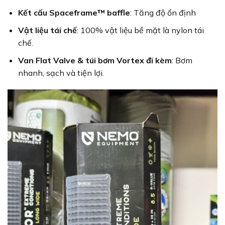
Kết cấu Spaceframe™ baffle
: Tăng độ ổn định
Vật liệu tái chế
: 100% vật liệu bề mặt là nylon tái
chế.
Van Flat Valve & túi bơm Vortex đi kèm
: Bơm
nhanh, sạch và tiện lợi.