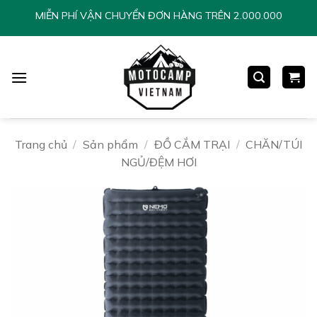
Chuyển
MIỄN PHÍ VẬN CHUYỂN ĐƠN HÀNG TRÊN 2.000.000
đến
nội
dung
Trang chủ
/
Sản phẩm
/
ĐỒ CẮM TRẠI
/
CHĂN/TÚI
NGỦ/ĐỆM HƠI