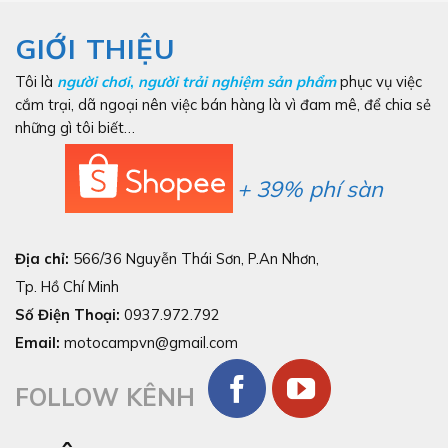
GIỚI THIỆU
Tôi là
người chơi
,
người trải nghiệm sản phẩm
phục vụ việc
cắm trại, dã ngoại nên việc bán hàng là vì đam mê, để chia sẻ
những gì tôi biết…
+ 39% phí sàn
Địa chỉ:
566/36 Nguyễn Thái Sơn, P.An Nhơn,
Tp. Hồ Chí Minh
Số Điện Thoại:
0937.972.792
Email:
motocampvn@gmail.com
FOLLOW KÊNH