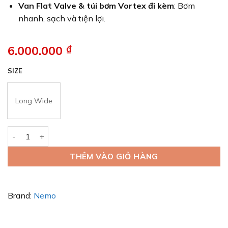
Van Flat Valve & túi bơm Vortex đi kèm
: Bơm
nhanh, sạch và tiện lợi.
6.000.000
₫
SIZE
Long Wide
Nệm Hơi NEMO Tensor Extreme Conditions Ultralight Insula
THÊM VÀO GIỎ HÀNG
Brand:
Nemo