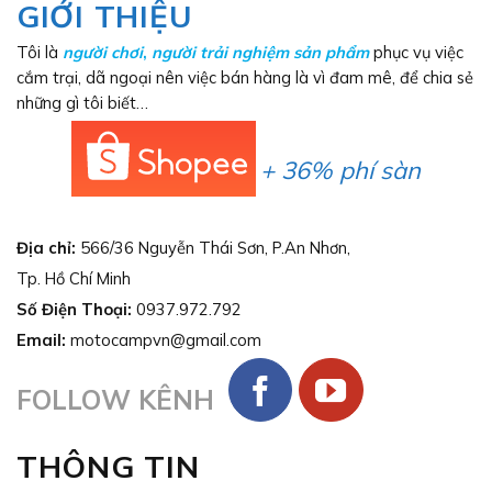
GIỚI THIỆU
Tôi là
người chơi
,
người trải nghiệm sản phẩm
phục vụ việc
cắm trại, dã ngoại nên việc bán hàng là vì đam mê, để chia sẻ
những gì tôi biết…
+ 36% phí sàn
Địa chỉ:
566/36 Nguyễn Thái Sơn, P.An Nhơn,
Tp. Hồ Chí Minh
Số Điện Thoại:
0937.972.792
Email:
motocampvn@gmail.com
FOLLOW KÊNH
THÔNG TIN