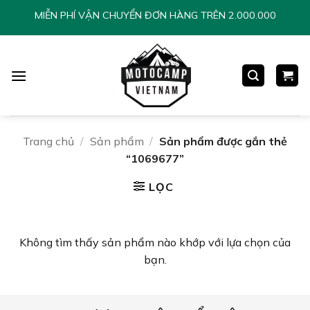
Chuyển
MIỄN PHÍ VẬN CHUYỂN ĐƠN HÀNG TRÊN 2.000.000
đến
nội
dung
Trang chủ
/
Sản phẩm
/
Sản phẩm được gắn thẻ
“1069677”
LỌC
Không tìm thấy sản phẩm nào khớp với lựa chọn của
bạn.