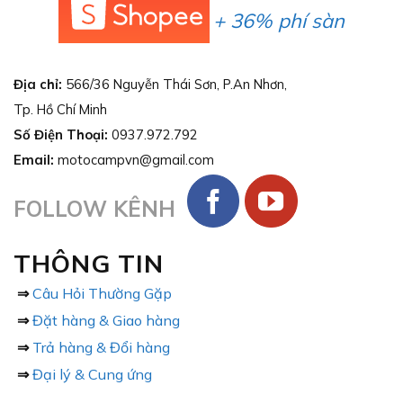
+ 36% phí sàn
Địa chỉ:
566/36 Nguyễn Thái Sơn, P.An Nhơn,
Tp. Hồ Chí Minh
Số Điện Thoại:
0937.972.792
Email:
motocampvn@gmail.com
FOLLOW KÊNH
THÔNG TIN
⇒
Câu Hỏi Thường Gặp
⇒
Đặt hàng & Giao hàng
⇒
Trả hàng & Đổi hàng
⇒
Đại lý & Cung ứng