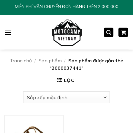
Chuyển
MIỄN PHÍ VẬN CHUYỂN ĐƠN HÀNG TRÊN 2.000.000
đến
nội
dung
Trang chủ
/
Sản phẩm
/
Sản phẩm được gắn thẻ
“2000037441”
LỌC