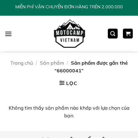
Chuyển
MIỄN PHÍ VẬN CHUYỂN ĐƠN HÀNG TRÊN 2.000.000
đến
nội
dung
Trang chủ
/
Sản phẩm
/
Sản phẩm được gắn thẻ
“66000041”
LỌC
Không tìm thấy sản phẩm nào khớp với lựa chọn của
bạn.