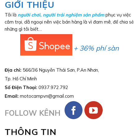
GIỚI THIỆU
Tôi là
người chơi
,
người trải nghiệm sản phẩm
phục vụ việc
cắm trại, dã ngoại nên việc bán hàng là vì đam mê, để chia sẻ
những gì tôi biết…
+ 36% phí sàn
Địa chỉ:
566/36 Nguyễn Thái Sơn, P.An Nhơn,
Tp. Hồ Chí Minh
Số Điện Thoại:
0937.972.792
Email:
motocampvn@gmail.com
FOLLOW KÊNH
THÔNG TIN