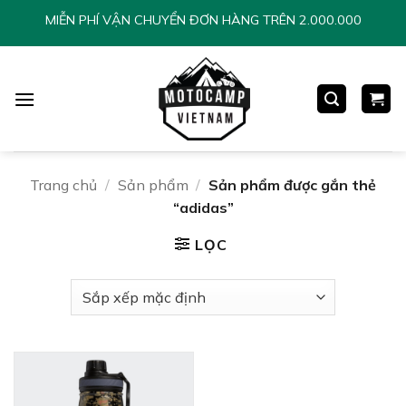
Chuyển
MIỄN PHÍ VẬN CHUYỂN ĐƠN HÀNG TRÊN 2.000.000
đến
nội
dung
Trang chủ
/
Sản phẩm
/
Sản phẩm được gắn thẻ
“adidas”
LỌC