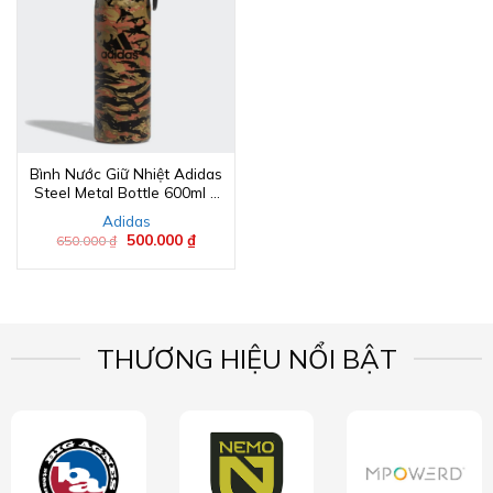
Bình Nước Giữ Nhiệt Adidas
Steel Metal Bottle 600ml –
Camo
Adidas
Giá
500.000
₫
Giá
650.000
₫
gốc
hiện
là:
tại
650.000 ₫.
là:
500.000 ₫.
THƯƠNG HIỆU NỔI BẬT