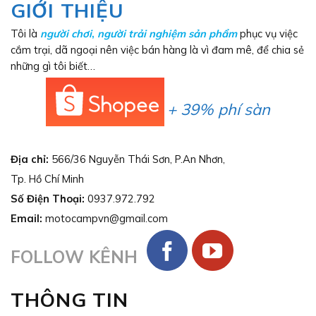
GIỚI THIỆU
Tôi là
người chơi
,
người trải nghiệm sản phẩm
phục vụ việc
cắm trại, dã ngoại nên việc bán hàng là vì đam mê, để chia sẻ
những gì tôi biết…
+ 39% phí sàn
Địa chỉ:
566/36 Nguyễn Thái Sơn, P.An Nhơn,
Tp. Hồ Chí Minh
Số Điện Thoại:
0937.972.792
Email:
motocampvn@gmail.com
FOLLOW KÊNH
THÔNG TIN