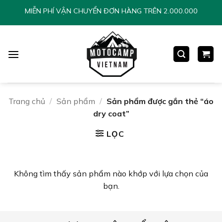
Chuyển
MIỄN PHÍ VẬN CHUYỂN ĐƠN HÀNG TRÊN 2.000.000
đến
nội
dung
Trang chủ
/
Sản phẩm
/
Sản phẩm được gắn thẻ “áo
dry coat”
LỌC
Không tìm thấy sản phẩm nào khớp với lựa chọn của
bạn.