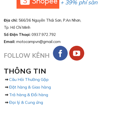
+ 39% phí sàn
Địa chỉ:
566/36 Nguyễn Thái Sơn, P.An Nhơn,
Tp. Hồ Chí Minh
Số Điện Thoại:
0937.972.792
Email:
motocampvn@gmail.com
FOLLOW KÊNH
THÔNG TIN
⇒
Câu Hỏi Thường Gặp
⇒
Đặt hàng & Giao hàng
⇒
Trả hàng & Đổi hàng
⇒
Đại lý & Cung ứng