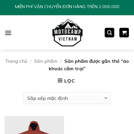
Chuyển
MIỄN PHÍ VẬN CHUYỂN ĐƠN HÀNG TRÊN 2.000.000
đến
nội
dung
Trang chủ
/
Sản phẩm
/
Sản phẩm được gắn thẻ “áo
khoác cắm trại”
LỌC