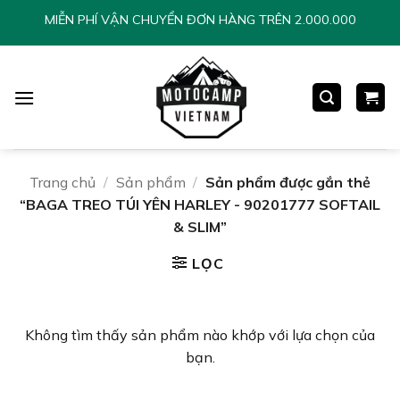
Chuyển
MIỄN PHÍ VẬN CHUYỂN ĐƠN HÀNG TRÊN 2.000.000
đến
nội
dung
Trang chủ
/
Sản phẩm
/
Sản phẩm được gắn thẻ
“BAGA TREO TÚI YÊN HARLEY - 90201777 SOFTAIL
& SLIM”
LỌC
Không tìm thấy sản phẩm nào khớp với lựa chọn của
bạn.