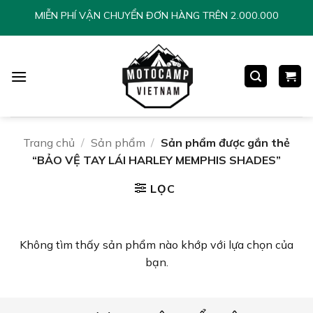
Chuyển
MIỄN PHÍ VẬN CHUYỂN ĐƠN HÀNG TRÊN 2.000.000
đến
nội
dung
Trang chủ
/
Sản phẩm
/
Sản phẩm được gắn thẻ
“BẢO VỆ TAY LÁI HARLEY MEMPHIS SHADES”
LỌC
Không tìm thấy sản phẩm nào khớp với lựa chọn của
bạn.