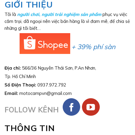
GIỚI THIỆU
Tôi là
người chơi
,
người trải nghiệm sản phẩm
phục vụ việc
cắm trại, dã ngoại nên việc bán hàng là vì đam mê, để chia sẻ
những gì tôi biết…
+ 39% phí sàn
Địa chỉ:
566/36 Nguyễn Thái Sơn, P.An Nhơn,
Tp. Hồ Chí Minh
Số Điện Thoại:
0937.972.792
Email:
motocampvn@gmail.com
FOLLOW KÊNH
THÔNG TIN