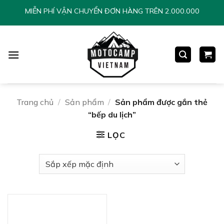
Chuyển
MIỄN PHÍ VẬN CHUYỂN ĐƠN HÀNG TRÊN 2.000.000
đến
nội
dung
Trang chủ
/
Sản phẩm
/
Sản phẩm được gắn thẻ
“bếp du lịch”
LỌC