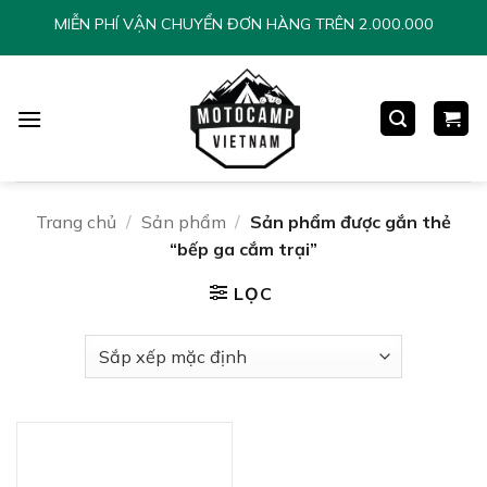
Chuyển
MIỄN PHÍ VẬN CHUYỂN ĐƠN HÀNG TRÊN 2.000.000
đến
nội
dung
Trang chủ
/
Sản phẩm
/
Sản phẩm được gắn thẻ
“bếp ga cắm trại”
LỌC