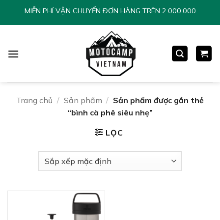
Chuyển
MIỄN PHÍ VẬN CHUYỂN ĐƠN HÀNG TRÊN 2.000.000
đến
nội
dung
Trang chủ
/
Sản phẩm
/
Sản phẩm được gắn thẻ
“bình cà phê siêu nhẹ”
LỌC