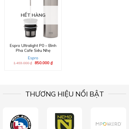
HẾT HÀNG
Espro Ultralight P0 – Bình
Pha Cafe Siêu Nhẹ
Espro
Giá
850.000
₫
Giá
1.493.000
₫
gốc
hiện
là:
tại
1.493.000 ₫.
là:
850.000 ₫.
THƯƠNG HIỆU NỔI BẬT