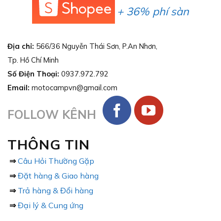
+ 36% phí sàn
Địa chỉ:
566/36 Nguyễn Thái Sơn, P.An Nhơn,
Tp. Hồ Chí Minh
Số Điện Thoại:
0937.972.792
Email:
motocampvn@gmail.com
FOLLOW KÊNH
THÔNG TIN
⇒
Câu Hỏi Thường Gặp
⇒
Đặt hàng & Giao hàng
⇒
Trả hàng & Đổi hàng
⇒
Đại lý & Cung ứng