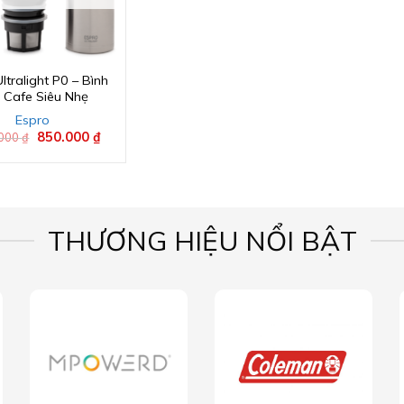
ltralight P0 – Bình
 Cafe Siêu Nhẹ
Espro
Giá
850.000
₫
Giá
.000
₫
gốc
hiện
là:
tại
1.493.000 ₫.
là:
850.000 ₫.
THƯƠNG HIỆU NỔI BẬT