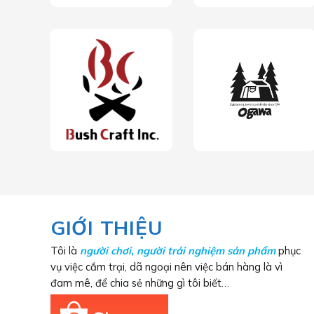
GIỚI THIỆU
Tôi là
người chơi
,
người trải nghiệm sản phẩm
phục
vụ việc cắm trại, dã ngoại nên việc bán hàng là vì
đam mê, để chia sẻ những gì tôi biết…