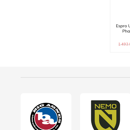
Espro U
Pha
1.493