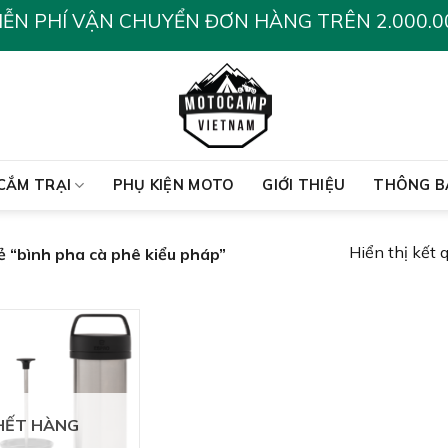
IỄN PHÍ VẬN CHUYỂN ĐƠN HÀNG TRÊN 2.000.0
CẮM TRẠI
PHỤ KIỆN MOTO
GIỚI THIỆU
THÔNG B
Hiển thị kết 
 “bình pha cà phê kiểu pháp”
HẾT HÀNG