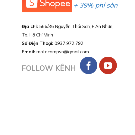
+ 39% phí sàn
Địa chỉ:
566/36 Nguyễn Thái Sơn, P.An Nhơn,
Tp. Hồ Chí Minh
Số Điện Thoại:
0937.972.792
Email:
motocampvn@gmail.com
FOLLOW KÊNH