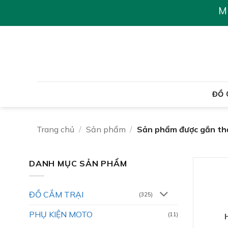
Chuyển
M
đến
nội
dung
ĐỒ 
Trang chủ
/
Sản phẩm
/
Sản phẩm được gắn thẻ
DANH MỤC SẢN PHẨM
ĐỒ CẮM TRẠI
(325)
PHỤ KIỆN MOTO
(11)