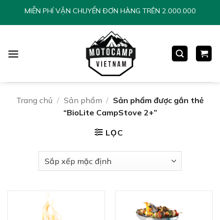
Chuyển
MIỄN PHÍ VẬN CHUYỂN ĐƠN HÀNG TRÊN 2.000.000
đến
nội
dung
Trang chủ
/
Sản phẩm
/
Sản phẩm được gắn thẻ
“BioLite CampStove 2+”
LỌC