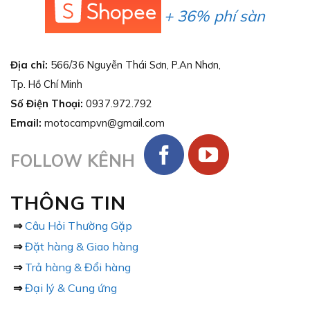
+ 36% phí sàn
Địa chỉ:
566/36 Nguyễn Thái Sơn, P.An Nhơn,
Tp. Hồ Chí Minh
Số Điện Thoại:
0937.972.792
Email:
motocampvn@gmail.com
FOLLOW KÊNH
THÔNG TIN
⇒
Câu Hỏi Thường Gặp
⇒
Đặt hàng & Giao hàng
⇒
Trả hàng & Đổi hàng
⇒
Đại lý & Cung ứng