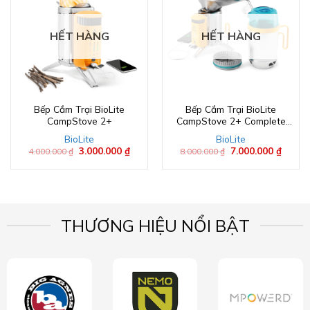
HẾT HÀNG
HẾT HÀNG
Bếp Cắm Trại BioLite
Bếp Cắm Trại BioLite
CampStove 2+
CampStove 2+ Complete
Cook Kit
BioLite
BioLite
Giá
3.000.000
₫
Giá
Giá
7.000.000
₫
Giá
4.000.000
₫
8.000.000
₫
gốc
hiện
gốc
hiện
là:
tại
là:
tại
4.000.000 ₫.
là:
8.000.000 ₫.
là:
3.000.000 ₫.
7.000.
THƯƠNG HIỆU NỔI BẬT