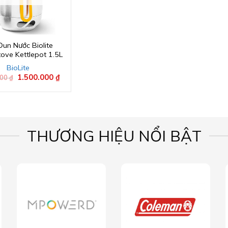
un Nước Biolite
ve Kettlepot 1.5L
BioLite
Giá
1.500.000
₫
Giá
000
₫
gốc
hiện
là:
tại
2.000.000 ₫.
là:
1.500.000 ₫.
THƯƠNG HIỆU NỔI BẬT