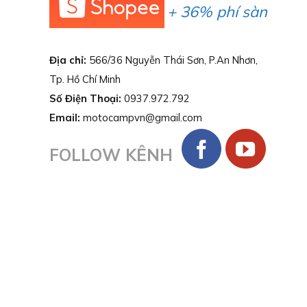
+ 36% phí sàn
Địa chỉ:
566/36 Nguyễn Thái Sơn, P.An Nhơn,
Tp. Hồ Chí Minh
Số Điện Thoại:
0937.972.792
Email:
motocampvn@gmail.com
FOLLOW KÊNH