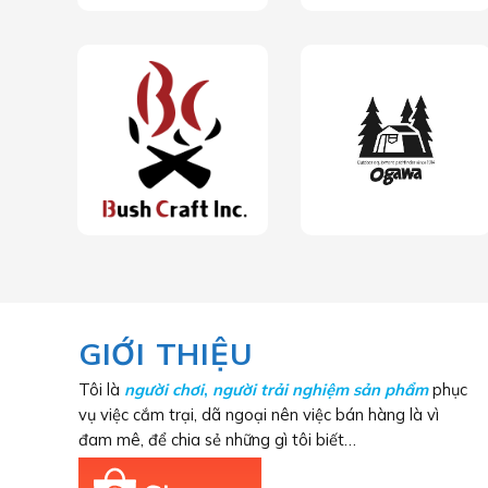
GIỚI THIỆU
Tôi là
người chơi
,
người trải nghiệm sản phẩm
phục
vụ việc cắm trại, dã ngoại nên việc bán hàng là vì
đam mê, để chia sẻ những gì tôi biết…