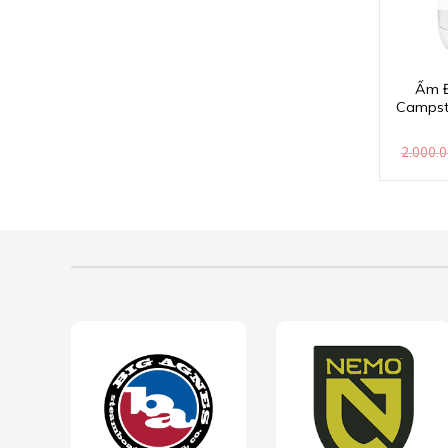
Ấm Đ
Campsto
2.000.