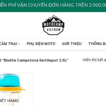
IỄN PHÍ VẬN CHUYỂN ĐƠN HÀNG TRÊN 2.000.0
CẮM TRẠI
PHỤ KIỆN MOTO
GIỚI THIỆU
THÔNG B
Hiển thị kết 
 “Biolite Campstove Kettlepot 1.5L”
HẾT HÀNG