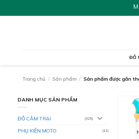
Chuyển
M
đến
nội
dung
ĐỒ 
Trang chủ
/
Sản phẩm
/
Sản phẩm được gắn thẻ
DANH MỤC SẢN PHẨM
ĐỒ CẮM TRẠI
(325)
PHỤ KIỆN MOTO
(11)