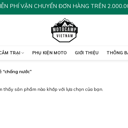
IỄN PHÍ VẬN CHUYỂN ĐƠN HÀNG TRÊN 2.000.0
CẮM TRẠI
PHỤ KIỆN MOTO
GIỚI THIỆU
THÔNG B
 “chống nước”
m thấy sản phẩm nào khớp với lựa chọn của bạn.