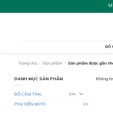
Chuyển
M
đến
nội
dung
ĐỒ 
Trang chủ
/
Sản phẩm
/
Sản phẩm được gắn thẻ
DANH MỤC SẢN PHẨM
Không tì
ĐỒ CẮM TRẠI
(325)
PHỤ KIỆN MOTO
(11)