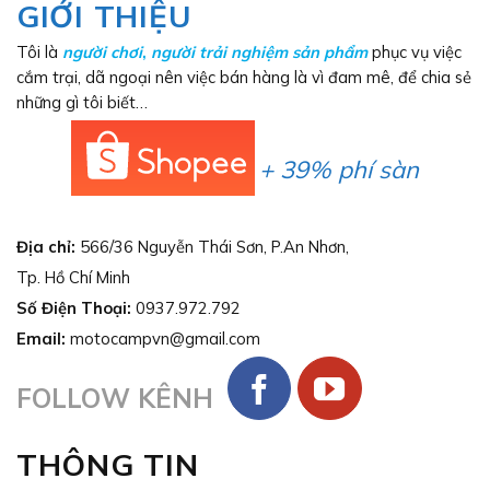
GIỚI THIỆU
Tôi là
người chơi
,
người trải nghiệm sản phẩm
phục vụ việc
cắm trại, dã ngoại nên việc bán hàng là vì đam mê, để chia sẻ
những gì tôi biết…
+ 39% phí sàn
Địa chỉ:
566/36 Nguyễn Thái Sơn, P.An Nhơn,
Tp. Hồ Chí Minh
Số Điện Thoại:
0937.972.792
Email:
motocampvn@gmail.com
FOLLOW KÊNH
THÔNG TIN