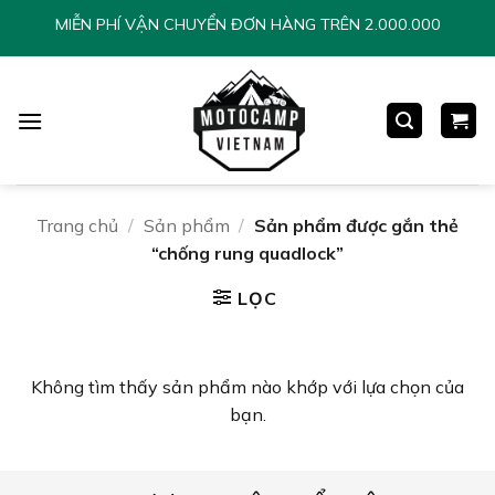
Chuyển
MIỄN PHÍ VẬN CHUYỂN ĐƠN HÀNG TRÊN 2.000.000
đến
nội
dung
Trang chủ
/
Sản phẩm
/
Sản phẩm được gắn thẻ
“chống rung quadlock”
LỌC
Không tìm thấy sản phẩm nào khớp với lựa chọn của
bạn.