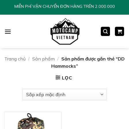
Chuyển
MIỄN PHÍ VẬN CHUYỂN ĐƠN HÀNG TRÊN 2.000.000
đến
nội
dung
Trang chủ
/
Sản phẩm
/
Sản phẩm được gắn thẻ “DD
Hammocks”
LỌC