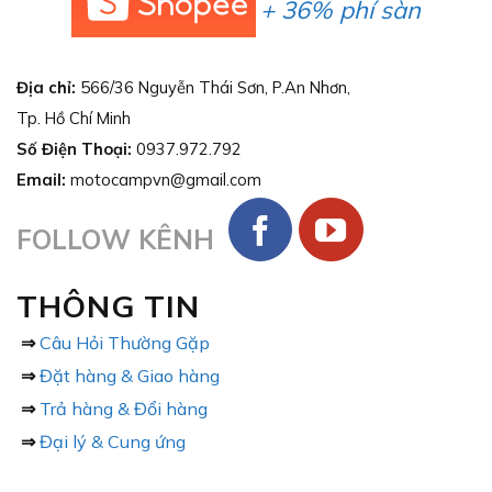
+ 36% phí sàn
Địa chỉ:
566/36 Nguyễn Thái Sơn, P.An Nhơn,
Tp. Hồ Chí Minh
Số Điện Thoại:
0937.972.792
Email:
motocampvn@gmail.com
FOLLOW KÊNH
THÔNG TIN
⇒
Câu Hỏi Thường Gặp
⇒
Đặt hàng & Giao hàng
⇒
Trả hàng & Đổi hàng
⇒
Đại lý & Cung ứng