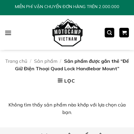
Chuyển
MIỄN PHÍ VẬN CHUYỂN ĐƠN HÀNG TRÊN 2.000.000
đến
nội
dung
Trang chủ
/
Sản phẩm
/
Sản phẩm được gắn thẻ “Đế
Giữ Điện Thoại Quad Lock Handlebar Mount”
LỌC
Không tìm thấy sản phẩm nào khớp với lựa chọn của
bạn.