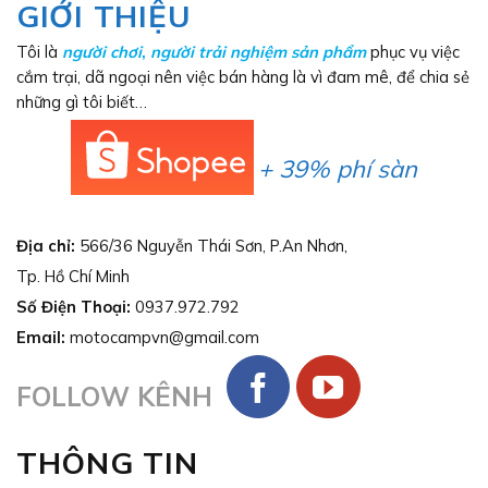
GIỚI THIỆU
Tôi là
người chơi
,
người trải nghiệm sản phẩm
phục vụ việc
cắm trại, dã ngoại nên việc bán hàng là vì đam mê, để chia sẻ
những gì tôi biết…
+ 39% phí sàn
Địa chỉ:
566/36 Nguyễn Thái Sơn, P.An Nhơn,
Tp. Hồ Chí Minh
Số Điện Thoại:
0937.972.792
Email:
motocampvn@gmail.com
FOLLOW KÊNH
THÔNG TIN