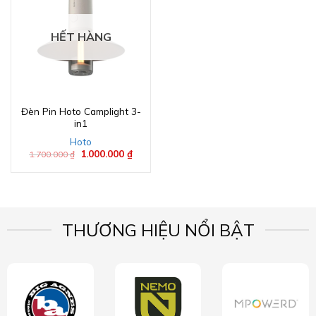
HẾT HÀNG
Đèn Pin Hoto Camplight 3-
in1
Hoto
Giá
1.000.000
₫
Giá
1.700.000
₫
gốc
hiện
là:
tại
1.700.000 ₫.
là:
1.000.000 ₫.
THƯƠNG HIỆU NỔI BẬT