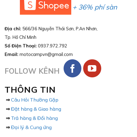
+ 36% phí sàn
Địa chỉ:
566/36 Nguyễn Thái Sơn, P.An Nhơn,
Tp. Hồ Chí Minh
Số Điện Thoại:
0937.972.792
Email:
motocampvn@gmail.com
FOLLOW KÊNH
THÔNG TIN
⇒
Câu Hỏi Thường Gặp
⇒
Đặt hàng & Giao hàng
⇒
Trả hàng & Đổi hàng
⇒
Đại lý & Cung ứng