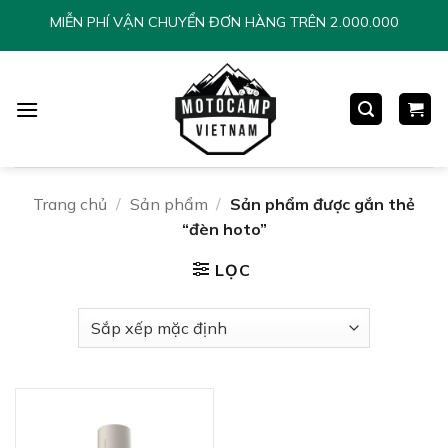
Chuyển
MIỄN PHÍ VẬN CHUYỂN ĐƠN HÀNG TRÊN 2.000.000
đến
nội
dung
Trang chủ
/
Sản phẩm
/
Sản phẩm được gắn thẻ
“đèn hoto”
LỌC