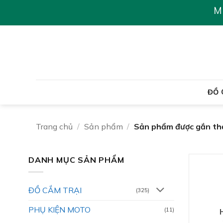
Chuyển
M
đến
nội
dung
ĐỒ 
Trang chủ
/
Sản phẩm
/
Sản phẩm được gắn thẻ 
DANH MỤC SẢN PHẨM
ĐỒ CẮM TRẠI
(325)
PHỤ KIỆN MOTO
(11)