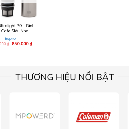
ltralight P0 – Bình
 Cafe Siêu Nhẹ
Espro
Giá
850.000
₫
Giá
.000
₫
gốc
hiện
là:
tại
1.493.000 ₫.
là:
850.000 ₫.
THƯƠNG HIỆU NỔI BẬT