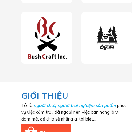
GIỚI THIỆU
Tôi là
người chơi
,
người trải nghiệm sản phẩm
phục
vụ việc cắm trại, dã ngoại nên việc bán hàng là vì
đam mê, để chia sẻ những gì tôi biết…