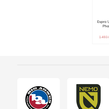
Espro U
Pha
1.493