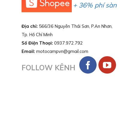
+ 36% phí sàn
Địa chỉ:
566/36 Nguyễn Thái Sơn, P.An Nhơn,
Tp. Hồ Chí Minh
Số Điện Thoại:
0937.972.792
Email:
motocampvn@gmail.com
FOLLOW KÊNH