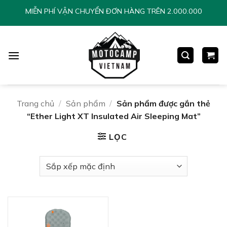
Chuyển
MIỄN PHÍ VẬN CHUYỂN ĐƠN HÀNG TRÊN 2.000.000
đến
nội
dung
Trang chủ
/
Sản phẩm
/
Sản phẩm được gắn thẻ
“Ether Light XT Insulated Air Sleeping Mat”
LỌC