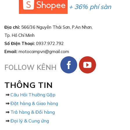
+ 36% phí sàn
Địa chỉ:
566/36 Nguyễn Thái Sơn, P.An Nhơn,
Tp. Hồ Chí Minh
Số Điện Thoại:
0937.972.792
Email:
motocampvn@gmail.com
FOLLOW KÊNH
THÔNG TIN
⇒
Câu Hỏi Thường Gặp
⇒
Đặt hàng & Giao hàng
⇒
Trả hàng & Đổi hàng
⇒
Đại lý & Cung ứng