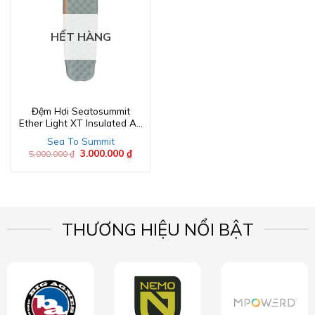
HẾT HÀNG
Đệm Hơi Seatosummit
Ether Light XT Insulated Air
Sleeping Mat
Sea To Summit
Giá
3.000.000
₫
Giá
5.000.000
₫
gốc
hiện
là:
tại
5.000.000 ₫.
là:
3.000.000 ₫.
THƯƠNG HIỆU NỔI BẬT