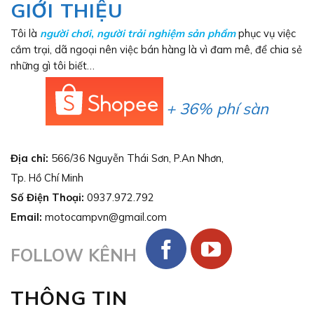
GIỚI THIỆU
Tôi là
người chơi
,
người trải nghiệm sản phẩm
phục vụ việc
cắm trại, dã ngoại nên việc bán hàng là vì đam mê, để chia sẻ
những gì tôi biết…
+ 36% phí sàn
Địa chỉ:
566/36 Nguyễn Thái Sơn, P.An Nhơn,
Tp. Hồ Chí Minh
Số Điện Thoại:
0937.972.792
Email:
motocampvn@gmail.com
FOLLOW KÊNH
THÔNG TIN