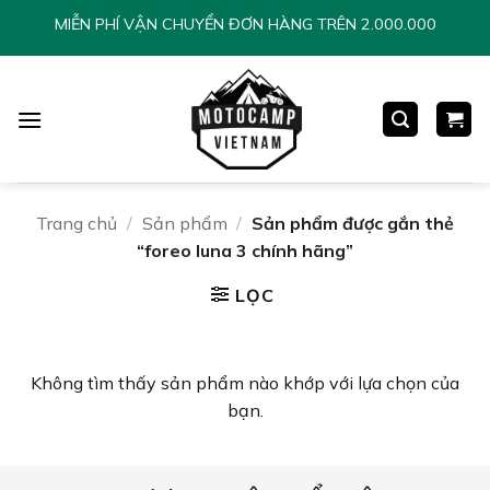
Chuyển
MIỄN PHÍ VẬN CHUYỂN ĐƠN HÀNG TRÊN 2.000.000
đến
nội
dung
Trang chủ
/
Sản phẩm
/
Sản phẩm được gắn thẻ
“foreo luna 3 chính hãng”
LỌC
Không tìm thấy sản phẩm nào khớp với lựa chọn của
bạn.