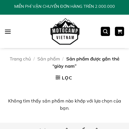
Chuyển
MIỄN PHÍ VẬN CHUYỂN ĐƠN HÀNG TRÊN 2.000.000
đến
nội
dung
Trang chủ
/
Sản phẩm
/
Sản phẩm được gắn thẻ
“giày nam”
LỌC
Không tìm thấy sản phẩm nào khớp với lựa chọn của
bạn.