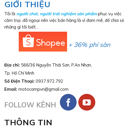
GIỚI THIỆU
Tôi là
người chơi
,
người trải nghiệm sản phẩm
phục vụ việc
cắm trại, dã ngoại nên việc bán hàng là vì đam mê, để chia sẻ
những gì tôi biết…
+ 36% phí sàn
Địa chỉ:
566/36 Nguyễn Thái Sơn, P.An Nhơn,
Tp. Hồ Chí Minh
Số Điện Thoại:
0937.972.792
Email:
motocampvn@gmail.com
FOLLOW KÊNH
THÔNG TIN