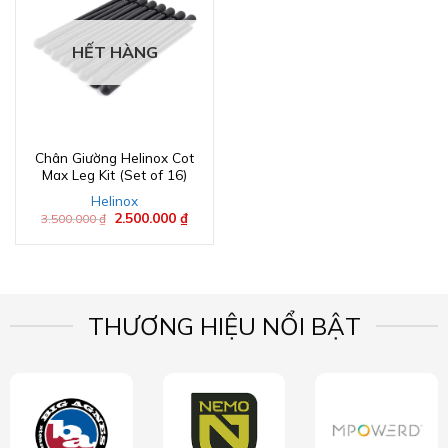
HẾT HÀNG
Chân Giường Helinox Cot
Max Leg Kit (Set of 16)
Helinox
Giá
2.500.000
₫
Giá
3.500.000
₫
gốc
hiện
là:
tại
3.500.000 ₫.
là:
2.500.000 ₫.
THƯƠNG HIỆU NỔI BẬT