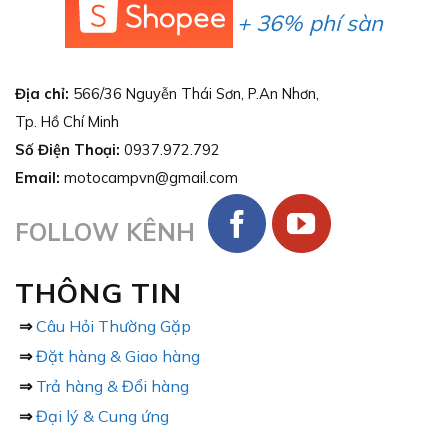
+ 36% phí sàn
Địa chỉ:
566/36 Nguyễn Thái Sơn, P.An Nhơn,
Tp. Hồ Chí Minh
Số Điện Thoại:
0937.972.792
Email:
motocampvn@gmail.com
FOLLOW KÊNH
THÔNG TIN
⇒
Câu Hỏi Thường Gặp
⇒
Đặt hàng & Giao hàng
⇒
Trả hàng & Đổi hàng
⇒
Đại lý & Cung ứng