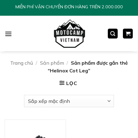
Chuyển
MIỄN PHÍ VẬN CHUYỂN ĐƠN HÀNG TRÊN 2.000.000
đến
nội
dung
Trang chủ
/
Sản phẩm
/
Sản phẩm được gắn thẻ
“Helinox Cot Leg”
LỌC