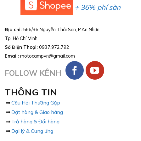
+ 36% phí sàn
Địa chỉ:
566/36 Nguyễn Thái Sơn, P.An Nhơn,
Tp. Hồ Chí Minh
Số Điện Thoại:
0937.972.792
Email:
motocampvn@gmail.com
FOLLOW KÊNH
THÔNG TIN
⇒
Câu Hỏi Thường Gặp
⇒
Đặt hàng & Giao hàng
⇒
Trả hàng & Đổi hàng
⇒
Đại lý & Cung ứng