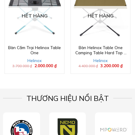
HẾT HÀNG
HẾT HÀNG
Bàn Cắm Trại Helinox Table
Bàn Helinox Table One
One
Camping Table Hard Top –
Large
Helinox
Helinox
Giá
2.000.000
₫
Giá
Giá
3.200.000
₫
Giá
3.700.000
₫
4.400.000
₫
gốc
hiện
gốc
hiện
là:
tại
là:
tại
3.700.000 ₫.
là:
4.400.000 ₫.
là:
2.000.000 ₫.
3.200.
THƯƠNG HIỆU NỔI BẬT