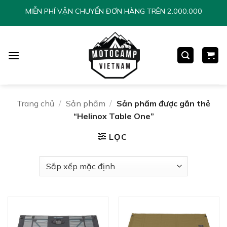
Chuyển
MIỄN PHÍ VẬN CHUYỂN ĐƠN HÀNG TRÊN 2.000.000
đến
nội
dung
Trang chủ
/
Sản phẩm
/
Sản phẩm được gắn thẻ
“Helinox Table One”
LỌC