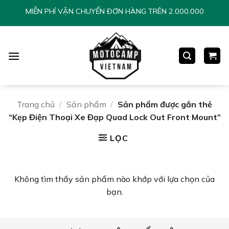
Chuyển
MIỄN PHÍ VẬN CHUYỂN ĐƠN HÀNG TRÊN 2.000.000
đến
nội
dung
Trang chủ
/
Sản phẩm
/
Sản phẩm được gắn thẻ
“Kẹp Điện Thoại Xe Đạp Quad Lock Out Front Mount”
LỌC
Không tìm thấy sản phẩm nào khớp với lựa chọn của
bạn.