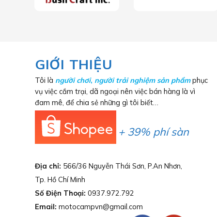
GIỚI THIỆU
Tôi là
người chơi
,
người trải nghiệm sản phẩm
phục
vụ việc cắm trại, dã ngoại nên việc bán hàng là vì
đam mê, để chia sẻ những gì tôi biết…
+ 39% phí sàn
Địa chỉ:
566/36 Nguyễn Thái Sơn, P.An Nhơn,
Tp. Hồ Chí Minh
Số Điện Thoại:
0937.972.792
Email:
motocampvn@gmail.com