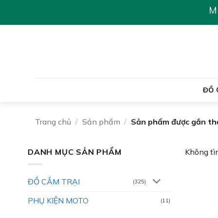
Chuyển
M
đến
nội
dung
ĐỒ 
Trang chủ
/
Sản phẩm
/
Sản phẩm được gắn thẻ
DANH MỤC SẢN PHẨM
Không tì
ĐỒ CẮM TRẠI
(325)
PHỤ KIỆN MOTO
(11)