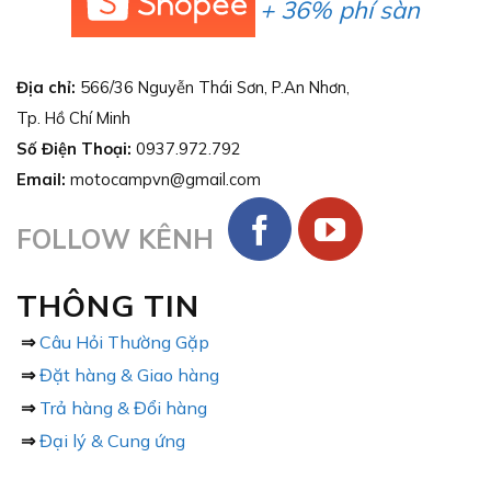
+ 36% phí sàn
Địa chỉ:
566/36 Nguyễn Thái Sơn, P.An Nhơn,
Tp. Hồ Chí Minh
Số Điện Thoại:
0937.972.792
Email:
motocampvn@gmail.com
FOLLOW KÊNH
THÔNG TIN
⇒
Câu Hỏi Thường Gặp
⇒
Đặt hàng & Giao hàng
⇒
Trả hàng & Đổi hàng
⇒
Đại lý & Cung ứng