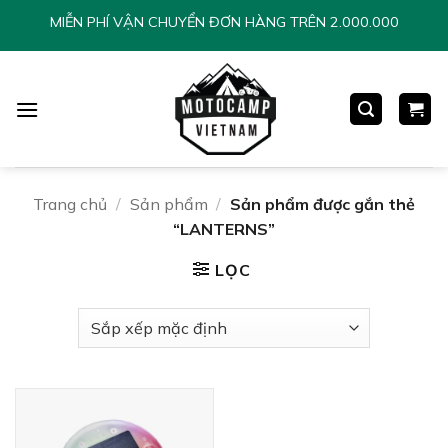
Chuyển
MIỄN PHÍ VẬN CHUYỂN ĐƠN HÀNG TRÊN 2.000.000
đến
nội
dung
Trang chủ
/
Sản phẩm
/
Sản phẩm được gắn thẻ
“LANTERNS”
LỌC