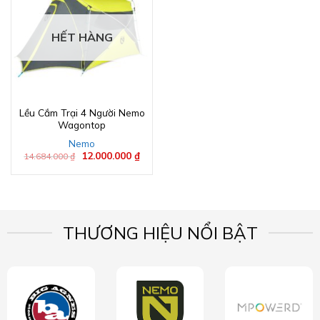
HẾT HÀNG
Lều Cắm Trại 4 Người Nemo
Wagontop
Nemo
Giá
12.000.000
₫
Giá
14.684.000
₫
gốc
hiện
là:
tại
14.684.000 ₫.
là:
12.000.000 ₫.
THƯƠNG HIỆU NỔI BẬT