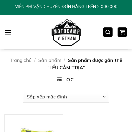
Chuyển
MIỄN PHÍ VẬN CHUYỂN ĐƠN HÀNG TRÊN 2.000.000
đến
nội
dung
Trang chủ
/
Sản phẩm
/
Sản phẩm được gắn thẻ
“LỀU CẮM TRỊA”
LỌC