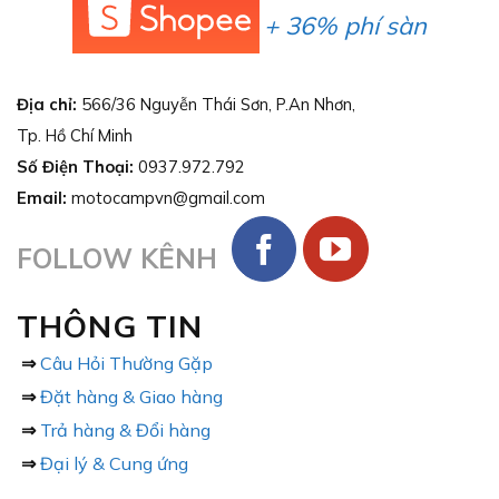
+ 36% phí sàn
Địa chỉ:
566/36 Nguyễn Thái Sơn, P.An Nhơn,
Tp. Hồ Chí Minh
Số Điện Thoại:
0937.972.792
Email:
motocampvn@gmail.com
FOLLOW KÊNH
THÔNG TIN
⇒
Câu Hỏi Thường Gặp
⇒
Đặt hàng & Giao hàng
⇒
Trả hàng & Đổi hàng
⇒
Đại lý & Cung ứng