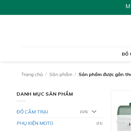
Chuyển
M
đến
nội
dung
ĐỒ 
Trang chủ
/
Sản phẩm
/
Sản phẩm được gắn thẻ
DANH MỤC SẢN PHẨM
ĐỒ CẮM TRẠI
(325)
PHỤ KIỆN MOTO
(11)