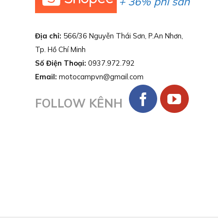
+ 36% phí sàn
Địa chỉ:
566/36 Nguyễn Thái Sơn, P.An Nhơn,
Tp. Hồ Chí Minh
Số Điện Thoại:
0937.972.792
Email:
motocampvn@gmail.com
FOLLOW KÊNH