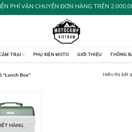
IỄN PHÍ VẬN CHUYỂN ĐƠN HÀNG TRÊN 2.000.0
CẮM TRẠI
PHỤ KIỆN MOTO
GIỚI THIỆU
THÔNG B
Hiển thị kết 
 “Lunch Box”
HẾT HÀNG