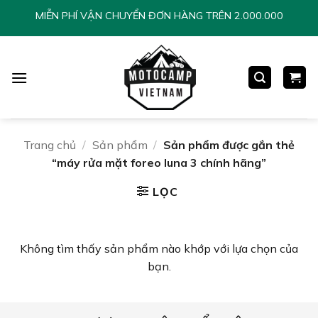
Chuyển
MIỄN PHÍ VẬN CHUYỂN ĐƠN HÀNG TRÊN 2.000.000
đến
nội
dung
Trang chủ
/
Sản phẩm
/
Sản phẩm được gắn thẻ
“máy rửa mặt foreo luna 3 chính hãng”
LỌC
Không tìm thấy sản phẩm nào khớp với lựa chọn của
bạn.