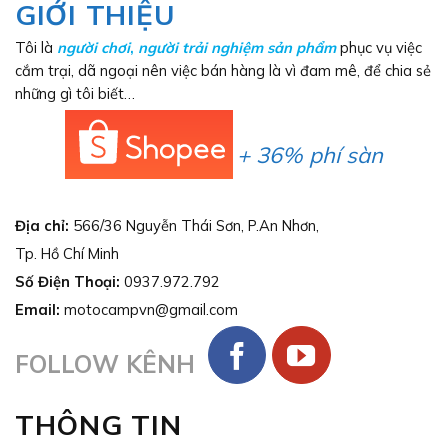
GIỚI THIỆU
Tôi là
người chơi
,
người trải nghiệm sản phẩm
phục vụ việc
cắm trại, dã ngoại nên việc bán hàng là vì đam mê, để chia sẻ
những gì tôi biết…
+ 36% phí sàn
Địa chỉ:
566/36 Nguyễn Thái Sơn, P.An Nhơn,
Tp. Hồ Chí Minh
Số Điện Thoại:
0937.972.792
Email:
motocampvn@gmail.com
FOLLOW KÊNH
THÔNG TIN