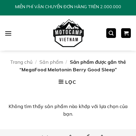
Chuyển
MIỄN PHÍ VẬN CHUYỂN ĐƠN HÀNG TRÊN 2.000.000
đến
nội
dung
Trang chủ
/
Sản phẩm
/
Sản phẩm được gắn thẻ
“MegaFood Melatonin Berry Good Sleep”
LỌC
Không tìm thấy sản phẩm nào khớp với lựa chọn của
bạn.