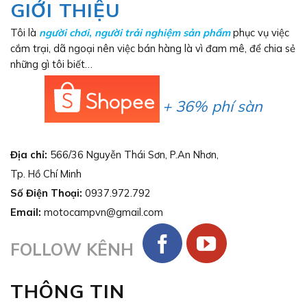
GIỚI THIỆU
Tôi là
người chơi
,
người trải nghiệm sản phẩm
phục vụ việc
cắm trại, dã ngoại nên việc bán hàng là vì đam mê, để chia sẻ
những gì tôi biết…
+ 36% phí sàn
Địa chỉ:
566/36 Nguyễn Thái Sơn, P.An Nhơn,
Tp. Hồ Chí Minh
Số Điện Thoại:
0937.972.792
Email:
motocampvn@gmail.com
FOLLOW KÊNH
THÔNG TIN