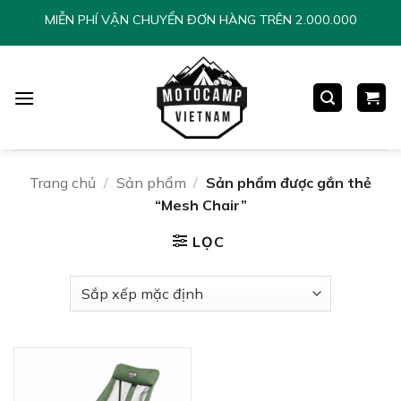
Chuyển
MIỄN PHÍ VẬN CHUYỂN ĐƠN HÀNG TRÊN 2.000.000
đến
nội
dung
Trang chủ
/
Sản phẩm
/
Sản phẩm được gắn thẻ
“Mesh Chair”
LỌC