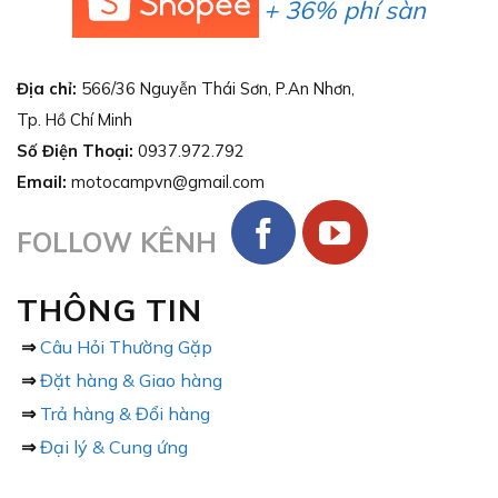
+ 36% phí sàn
Địa chỉ:
566/36 Nguyễn Thái Sơn, P.An Nhơn,
Tp. Hồ Chí Minh
Số Điện Thoại:
0937.972.792
Email:
motocampvn@gmail.com
FOLLOW KÊNH
THÔNG TIN
⇒
Câu Hỏi Thường Gặp
⇒
Đặt hàng & Giao hàng
⇒
Trả hàng & Đổi hàng
⇒
Đại lý & Cung ứng