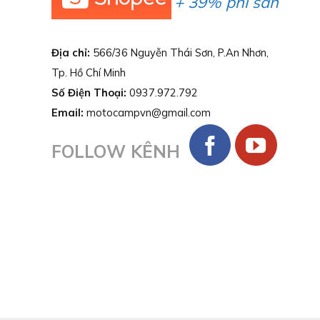
+ 39% phí sàn
Địa chỉ:
566/36 Nguyễn Thái Sơn, P.An Nhơn,
Tp. Hồ Chí Minh
Số Điện Thoại:
0937.972.792
Email:
motocampvn@gmail.com
FOLLOW KÊNH