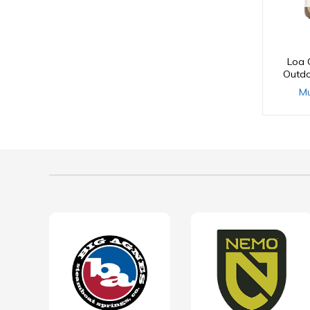
Loa 
Outdo
Mu