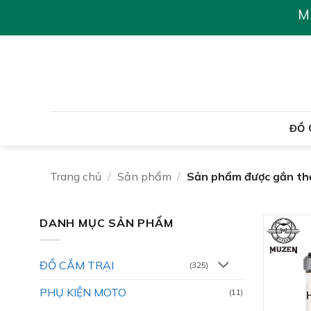
Chuyển
M
đến
nội
dung
ĐỒ 
Trang chủ
/
Sản phẩm
/
Sản phẩm được gắn th
DANH MỤC SẢN PHẨM
ĐỒ CẮM TRẠI
(325)
PHỤ KIỆN MOTO
(11)