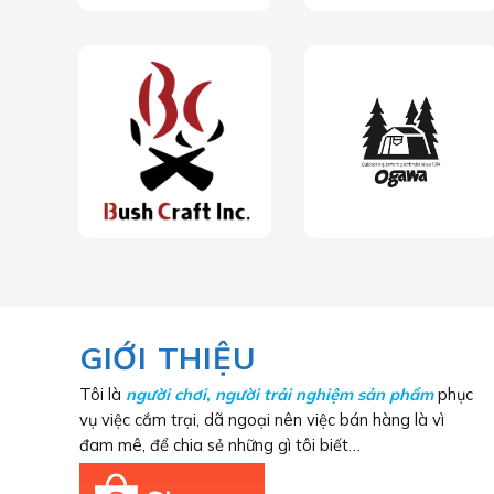
GIỚI THIỆU
Tôi là
người chơi
,
người trải nghiệm sản phẩm
phục
vụ việc cắm trại, dã ngoại nên việc bán hàng là vì
đam mê, để chia sẻ những gì tôi biết…