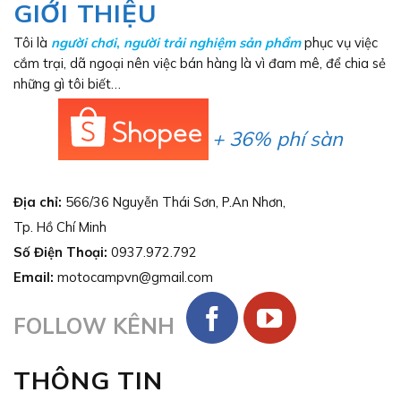
GIỚI THIỆU
Tôi là
người chơi
,
người trải nghiệm sản phẩm
phục vụ việc
cắm trại, dã ngoại nên việc bán hàng là vì đam mê, để chia sẻ
những gì tôi biết…
+ 36% phí sàn
Địa chỉ:
566/36 Nguyễn Thái Sơn, P.An Nhơn,
Tp. Hồ Chí Minh
Số Điện Thoại:
0937.972.792
Email:
motocampvn@gmail.com
FOLLOW KÊNH
THÔNG TIN