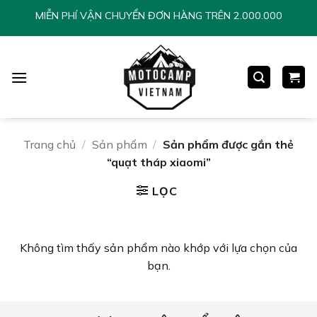
Chuyển
MIỄN PHÍ VẬN CHUYỂN ĐƠN HÀNG TRÊN 2.000.000
đến
nội
dung
Trang chủ
/
Sản phẩm
/
Sản phẩm được gắn thẻ
“quạt tháp xiaomi”
LỌC
Không tìm thấy sản phẩm nào khớp với lựa chọn của
bạn.