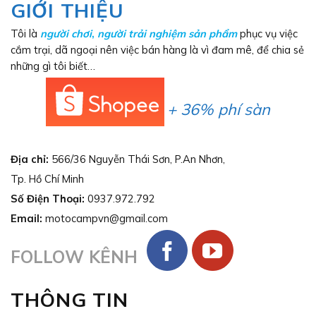
GIỚI THIỆU
Tôi là
người chơi
,
người trải nghiệm sản phẩm
phục vụ việc
cắm trại, dã ngoại nên việc bán hàng là vì đam mê, để chia sẻ
những gì tôi biết…
+ 36% phí sàn
Địa chỉ:
566/36 Nguyễn Thái Sơn, P.An Nhơn,
Tp. Hồ Chí Minh
Số Điện Thoại:
0937.972.792
Email:
motocampvn@gmail.com
FOLLOW KÊNH
THÔNG TIN