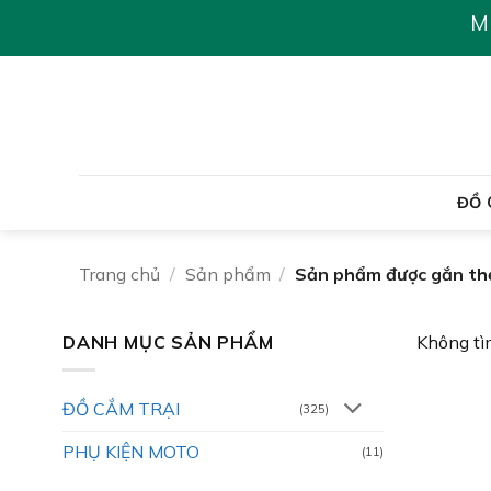
Chuyển
M
đến
nội
dung
ĐỒ 
Trang chủ
/
Sản phẩm
/
Sản phẩm được gắn thẻ
DANH MỤC SẢN PHẨM
Không tì
ĐỒ CẮM TRẠI
(325)
PHỤ KIỆN MOTO
(11)