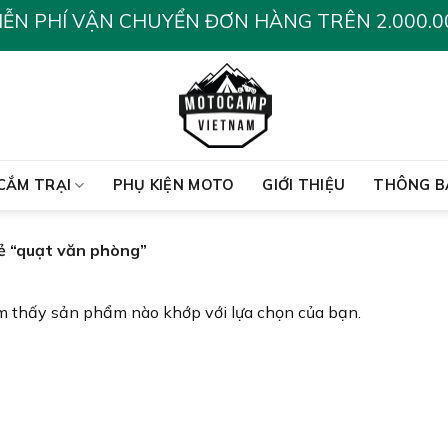
IỄN PHÍ VẬN CHUYỂN ĐƠN HÀNG TRÊN 2.000.0
CẮM TRẠI
PHỤ KIỆN MOTO
GIỚI THIỆU
THÔNG B
 “quạt văn phòng”
m thấy sản phẩm nào khớp với lựa chọn của bạn.