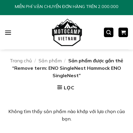
Chuyển
MIỄN PHÍ VẬN CHUYỂN ĐƠN HÀNG TRÊN 2.000.000
đến
nội
dung
Trang chủ
/
Sản phẩm
/
Sản phẩm được gắn thẻ
“Remove term: ENO SingleNest Hammock ENO
SingleNest”
LỌC
Không tìm thấy sản phẩm nào khớp với lựa chọn của
bạn.