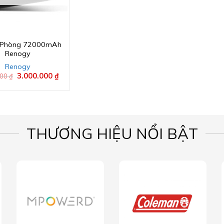
 Phòng 72000mAh
Renogy
Renogy
Giá
3.000.000
₫
Giá
000
₫
gốc
hiện
là:
tại
4.500.000 ₫.
là:
3.000.000 ₫.
THƯƠNG HIỆU NỔI BẬT