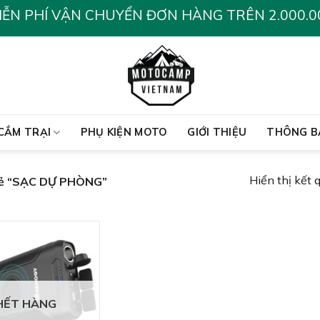
IỄN PHÍ VẬN CHUYỂN ĐƠN HÀNG TRÊN 2.000.0
CẮM TRẠI
PHỤ KIỆN MOTO
GIỚI THIỆU
THÔNG B
Hiển thị kết 
hẻ “SẠC DỰ PHÒNG”
HẾT HÀNG