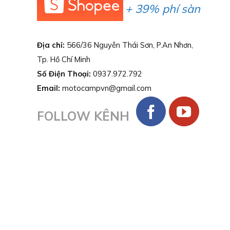
+ 39% phí sàn
Địa chỉ:
566/36 Nguyễn Thái Sơn, P.An Nhơn,
Tp. Hồ Chí Minh
Số Điện Thoại:
0937.972.792
Email:
motocampvn@gmail.com
FOLLOW KÊNH