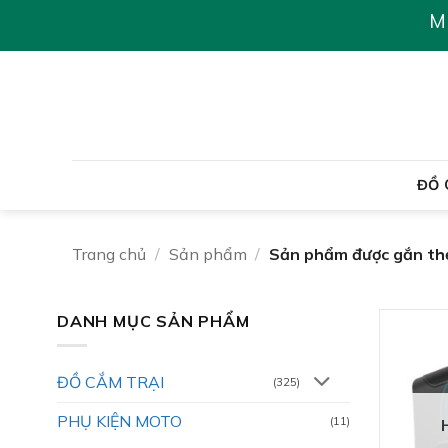
Chuyển
M
đến
nội
dung
ĐỒ 
Trang chủ
/
Sản phẩm
/
Sản phẩm được gắn t
DANH MỤC SẢN PHẨM
ĐỒ CẮM TRẠI
(325)
PHỤ KIỆN MOTO
(11)